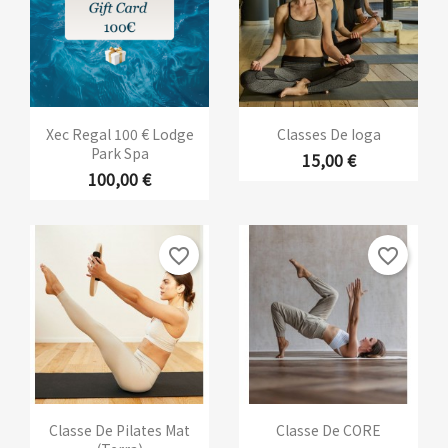
Xec Regal 100 € Lodge
Classes De Ioga
Park Spa
15,00 €
100,00 €
favorite_border
favorite_border
Classe De Pilates Mat
Classe De CORE