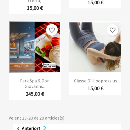
(terra)
15,00 €
15,00 €
favorite_border
favorite_border
Park Spa & Don
Classe D’Hipopressius
Giovanni...
15,00 €
245,00 €
Veient 13-20 de 20 articles(s)
2
Anterior

1