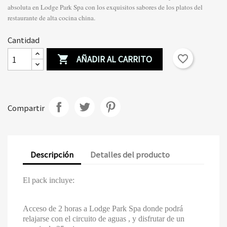
absoluta en Lodge Park Spa con los exquisitos sabores de los platos del
restaurante de alta cocina china.
Cantidad
AÑADIR AL CARRITO
favorite_border

Compartir
Descripción
Detalles del producto
El pack incluye:
Acceso de 2 horas a Lodge Park Spa donde podrá
relajarse con el circuito de aguas , y disfrutar de un