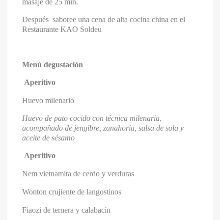
masaje de 25 min.
×
×
Crear lista de deseos
Iniciar sesión
Después saboree una cena de alta cocina china en el
Restaurante KAO Soldeu
×
Debe iniciar sesión para guardar productos en su lista
Añadir a la lista de deseos
Nombre de la lista de deseos
de deseos.
Menú degustación
Create new list
add_circle_outline
Aperitivo
Cancelar
Iniciar sesión
Cancelar
Crear lista de deseos
Huevo milenario
Huevo de pato cocido con técnica milenaria,
acompañado de jengibre, zanahoria, salsa de sola y
aceite de sésamo
Aperitivo
Nem vietnamita de cerdo y verduras
Wonton crujiente de langostinos
Fiaozi de ternera y calabacín