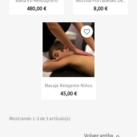
Vuela En Helicóptero
Mochila Portabebés De...
480,00 €
8,00 €
favorite_border
Masaje Relajante Niños
45,00 €
Mostrando 1-3 de 3 artículo(s)
Volver arriba
