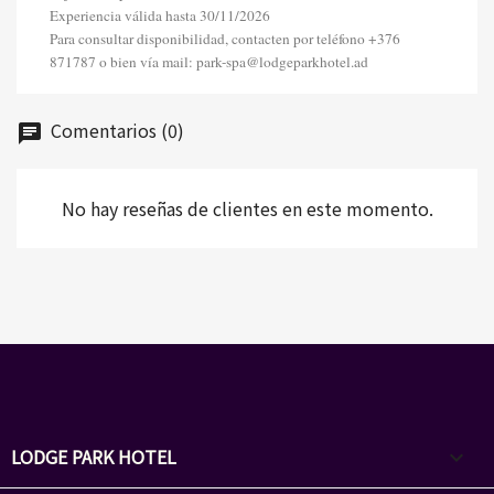
Experiencia válida hasta 30/11/2026
Para consultar disponibilidad, contacten por teléfono +376
871787 o bien vía mail: park-spa@lodgeparkhotel.ad
Comentarios (0)
chat
No hay reseñas de clientes en este momento.
LODGE PARK HOTEL
