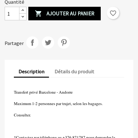
Quantité
Create new list
add_circle_outline
AJOUTER AU PANIER
favorite_border

Annuler
Connexion
Annuler
Créer une liste d'envies
Partager
Description
Détails du produit
Transfert privé Barcelone - Andorre
Maximum 1-2 personnes par trajet, selon les bagages.
Consulter.
*Contactez par téléphone au +376 871787 pour demander la