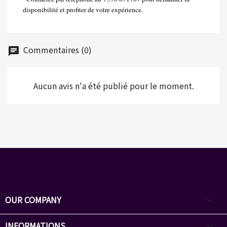
disponibilité et profiter de votre expérience.
Commentaires (0)
chat
Aucun avis n'a été publié pour le moment.
OUR COMPANY

INFORMATIONS
keyboard_arrow_down