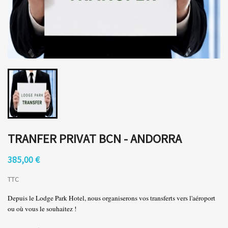
TRANFER PRIVAT BCN - ANDORRA
385,00 €
×
TTC
×
Créer une liste d'envies
Connexion
Depuis le Lodge Park Hotel, nous organiserons vos transferts vers l'aéroport
ou où vous le souhaitez !
×
Vous devez être connecté pour ajouter des produits à
Ajouter à ma liste d'envies
Nom de la liste d'envies
votre liste d'envies.